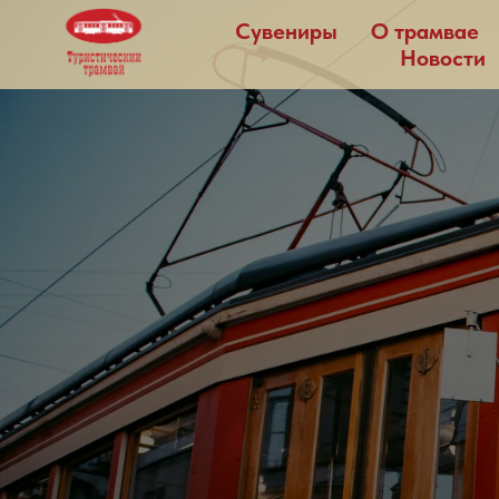
Сувениры
О трамвае
Новости