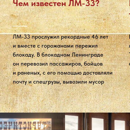
Чем известен ЛМ-33?
ЛМ-33 прослужил рекордные 46 лет
и вместе с горожанами пережил
блокаду. В блокадном Ленинграде
он перевозил пассажиров, бойцов
и раненых, с его помощью доставляли
почту и спецгрузы, вывозили мусор