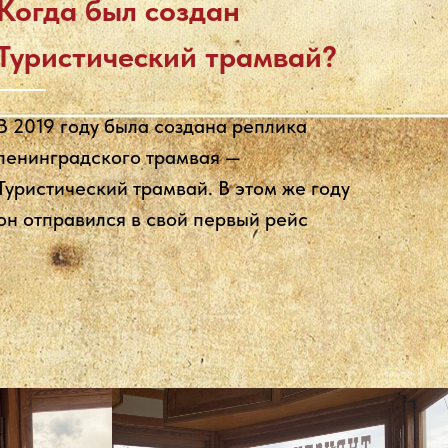
Когда был создан
Туристический трамвай?
В 2019 году была создана реплика
ленинградского трамвая —
Туристический трамвай. В этом же году
он отправился в свой первый рейс