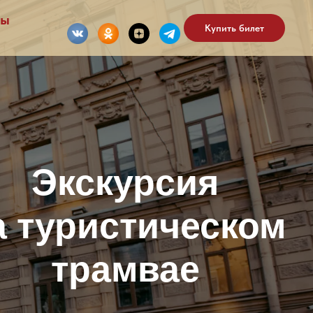
ты
Купить билет
Экскурсия
а туристическом
трамвае