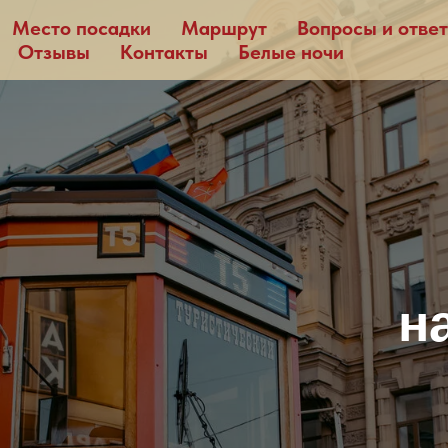
Место посадки
Маршрут
Вопросы и отве
Отзывы
Контакты
Белые ночи
н